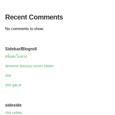
Recent Comments
No comments to show.
Sidebar/Blogroll
สล็อตเว็บตรง
deneme bonusu veren siteler
slot
slot gacor
sideside
slot online