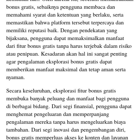
bonus gratis, sebaiknya pengguna membaca dan
memahami syarat dan ketentuan yang berlaku, serta
memastikan bahwa platform tersebut terpercaya dan
memiliki reputasi baik. Dengan pendekatan yang
bijaksana, pengguna dapat memaksimalkan manfaat
dari fitur bonus gratis tanpa harus terjebak dalam risiko
atau penipuan. Kesadaran akan hal ini sangat penting
agar pengalaman eksplorasi bonus gratis dapat
memberikan manfaat maksimal dan tetap aman serta
nyaman.
Secara keseluruhan, eksplorasi fitur bonus gratis
membuka banyak peluang dan manfaat bagi pengguna
di berbagai bidang. Dari segi finansial, pengguna dapat
menghemat pengeluaran dan memperpanjang
pengalaman mereka tanpa harus mengeluarkan biaya
tambahan. Dari segi inovasi dan pengembangan diri,
bonus gratis memperluas akses ke konten dan layanan