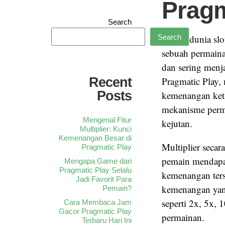
Pragm
Search
Search
Dalam dunia slo
sebuah permaina
dan sering menja
Recent
Pragmatic Play, 
Posts
kemenangan ketik
mekanisme perm
Mengenal Fitur
kejutan.
Multiplier: Kunci
Kemenangan Besar di
Multiplier secar
Pragmatic Play
pemain mendapatk
Mengapa Game dari
Pragmatic Play Selalu
kemenangan ters
Jadi Favorit Para
kemenangan yang
Pemain?
seperti 2x, 5x, 
Cara Membaca Jam
Gacor Pragmatic Play
permainan.
Terbaru Hari Ini