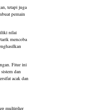
n, tetapi juga
mbuat pemain
iki nilai
rtarik mencoba
enghasilkan
gan. Fitur ini
 sistem dan
ersifat acak dan
p multiplier