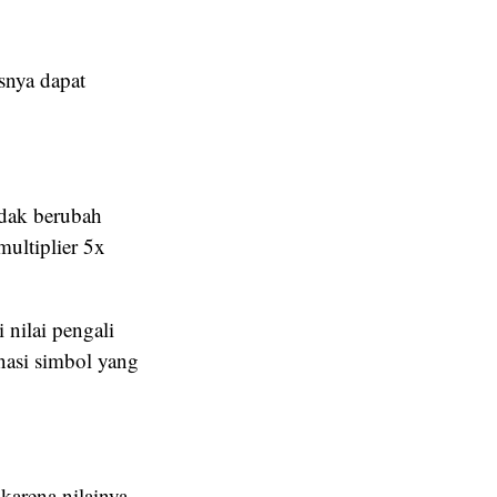
snya dapat
tidak berubah
ultiplier 5x
 nilai pengali
nasi simbol yang
 karena nilainya