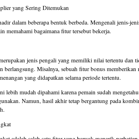
tiplier yang Sering Ditemukan
 hadir dalam beberapa bentuk berbeda. Mengenali jenis-jeni
 memahami bagaimana fitur tersebut bekerja.
 merupakan jenis pengali yang memiliki nilai tertentu dan 
n berlangsung. Misalnya, sebuah fitur bonus memberikan m
enangan yang didapatkan selama periode tertentu.
 ini lebih mudah dipahami karena pemain sudah mengetahui
igunakan. Namun, hasil akhir tetap bergantung pada kombi
eh.
ngkat
ngkat adalah salah satu fitur yang banyak menarik perhatian