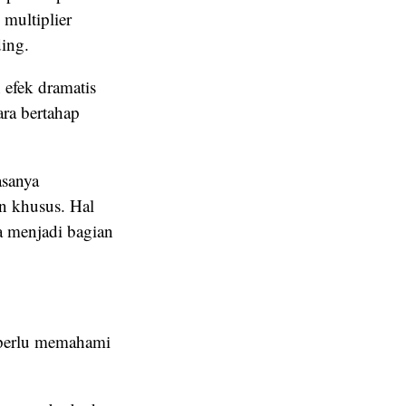
multiplier
ding.
 efek dramatis
ra bertahap
asanya
n khusus. Hal
ga menjadi bagian
 perlu memahami