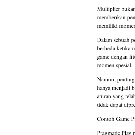
Multiplier buka
memberikan pen
memiliki momen 
Dalam sebuah pe
berbeda ketika m
game dengan fit
momen spesial.
Namun, penting 
hanya menjadi b
aturan yang tela
tidak dapat dipre
Contoh Game Pra
Pragmatic Play 