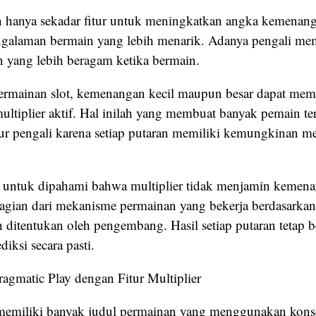
n hanya sekadar fitur untuk meningkatkan angka kemenanga
galaman bermain yang lebih menarik. Adanya pengali me
yang lebih beragam ketika bermain.
rmainan slot, kemenangan kecil maupun besar dapat memil
ultiplier aktif. Hal inilah yang membuat banyak pemain te
ur pengali karena setiap putaran memiliki kemungkinan m
untuk dipahami bahwa multiplier tidak menjamin kemenan
agian dari mekanisme permainan yang bekerja berdasarkan
h ditentukan oleh pengembang. Hasil setiap putaran tetap b
diksi secara pasti.
gmatic Play dengan Fitur Multiplier
memiliki banyak judul permainan yang menggunakan konse