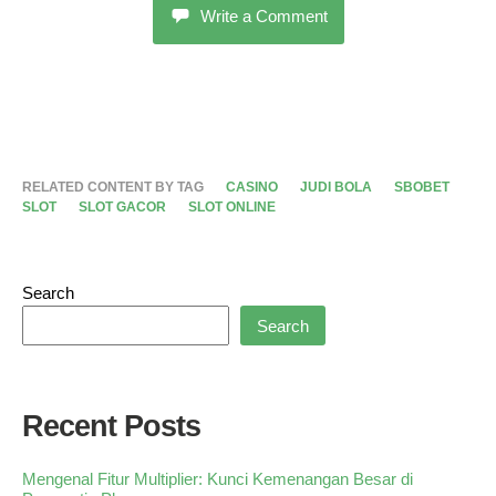
Write a Comment
RELATED CONTENT BY TAG
CASINO
JUDI BOLA
SBOBET
SLOT
SLOT GACOR
SLOT ONLINE
Search
Search
Recent Posts
Mengenal Fitur Multiplier: Kunci Kemenangan Besar di