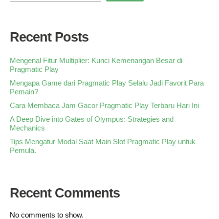
Recent Posts
Mengenal Fitur Multiplier: Kunci Kemenangan Besar di
Pragmatic Play
Mengapa Game dari Pragmatic Play Selalu Jadi Favorit Para
Pemain?
Cara Membaca Jam Gacor Pragmatic Play Terbaru Hari Ini
A Deep Dive into Gates of Olympus: Strategies and
Mechanics
Tips Mengatur Modal Saat Main Slot Pragmatic Play untuk
Pemula.
Recent Comments
No comments to show.