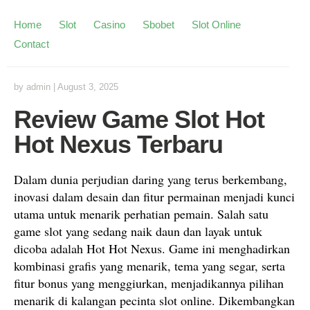
Home
Slot
Casino
Sbobet
Slot Online
Contact
by
admin
|
August 3, 2025
Review Game Slot Hot
Hot Nexus Terbaru
Dalam dunia perjudian daring yang terus berkembang,
inovasi dalam desain dan fitur permainan menjadi kunci
utama untuk menarik perhatian pemain. Salah satu
game slot yang sedang naik daun dan layak untuk
dicoba adalah Hot Hot Nexus. Game ini menghadirkan
kombinasi grafis yang menarik, tema yang segar, serta
fitur bonus yang menggiurkan, menjadikannya pilihan
menarik di kalangan pecinta slot online. Dikembangkan