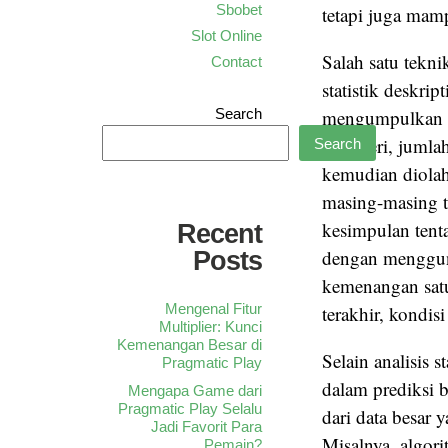
Sbobet
tetapi juga mamp
Slot Online
Salah satu tekni
Contact
statistik deskrip
Search
mengumpulkan da
hasil seri, juml
Search
kemudian diola
masing-masing ti
kesimpulan tent
Recent
dengan mengguna
Posts
kemenangan satu 
Mengenal Fitur
terakhir, kondis
Multiplier: Kunci
Kemenangan Besar di
Selain analisis 
Pragmatic Play
dalam prediksi 
Mengapa Game dari
Pragmatic Play Selalu
dari data besar 
Jadi Favorit Para
Misalnya, algor
Pemain?