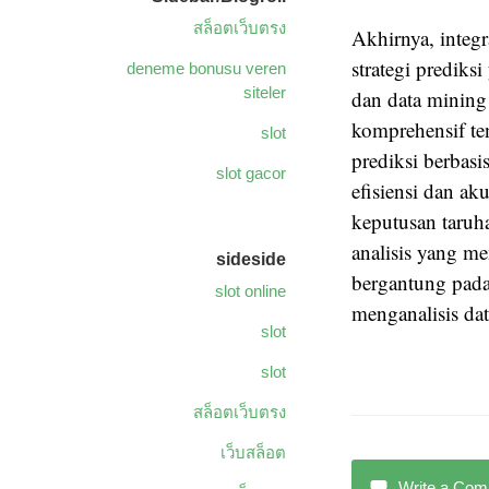
สล็อตเว็บตรง
Akhirnya, integr
strategi prediks
deneme bonusu veren
siteler
dan data mining
komprehensif te
slot
prediksi berbasi
slot gacor
efisiensi dan ak
keputusan taruha
analisis yang me
sideside
bergantung pada
slot online
menganalisis data
slot
slot
สล็อตเว็บตรง
เว็บสล็อต
Write a Co