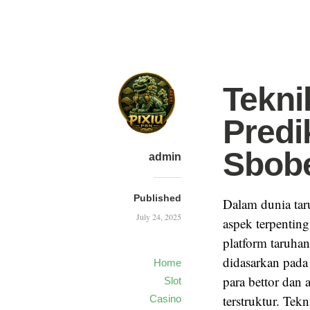
Tekni
Predi
Sbob
admin
Published
Dalam dunia taru
July 24, 2025
aspek terpenting
platform taruha
didasarkan pada
Home
para bettor dan 
Slot
terstruktur. Te
Casino