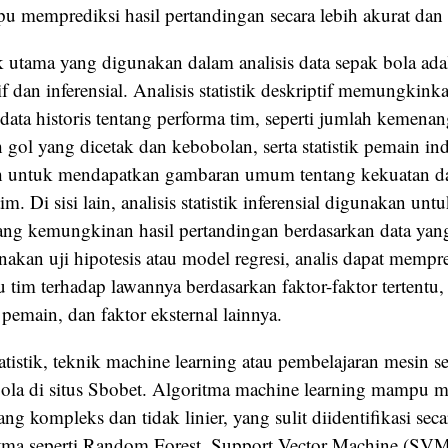
u memprediksi hasil pertandingan secara lebih akurat dan 
k utama yang digunakan dalam analisis data sepak bola adal
tif dan inferensial. Analisis statistik deskriptif memungkin
ta historis tentang performa tim, seperti jumlah kemenan
ah gol yang dicetak dan kebobolan, serta statistik pemain in
h untuk mendapatkan gambaran umum tentang kekuatan d
m. Di sisi lain, analisis statistik inferensial digunakan un
ang kemungkinan hasil pertandingan berdasarkan data yang
kan uji hipotesis atau model regresi, analis dapat mempr
tim terhadap lawannya berdasarkan faktor-faktor tertentu, 
i pemain, dan faktor eksternal lainnya.
statistik, teknik machine learning atau pembelajaran mesin 
bola di situs Sbobet. Algoritma machine learning mampu m
yang kompleks dan tidak linier, yang sulit diidentifikasi sec
itma seperti Random Forest, Support Vector Machine (SVM