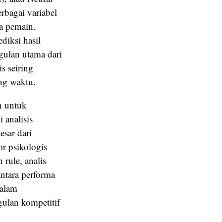
rbagai variabel
ta pemain.
diksi hasil
gulan utama dari
s seiring
ing waktu.
n untuk
 analisis
sar dari
or psikologis
rule, analis
antara performa
dalam
ulan kompetitif