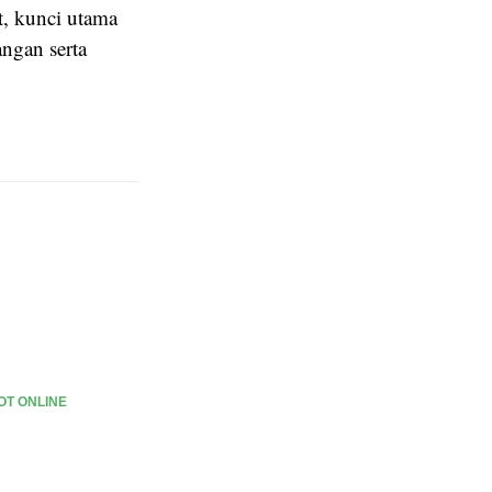
t, kunci utama
ngan serta
OT ONLINE