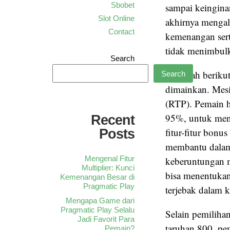
Sbobet
sampai keingin
Slot Online
akhirnya mengal
Contact
kemenangan sert
tidak menimbulk
Search
Langkah berikutn
Search
dimainkan. Mesi
(RTP). Pemain h
95%, untuk meni
Recent
fitur-fitur bonus
Posts
membantu dalam
Mengenal Fitur
keberuntungan m
Multiplier: Kunci
bisa menentukan
Kemenangan Besar di
Pragmatic Play
terjebak dalam k
Mengapa Game dari
Pragmatic Play Selalu
Selain pemilihan
Jadi Favorit Para
taruhan 800, pe
Pemain?