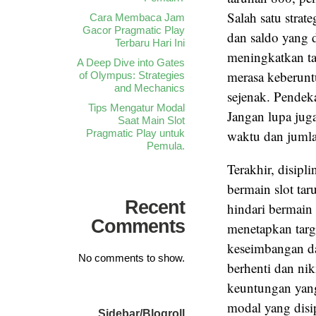
Salah satu strat
Cara Membaca Jam
Gacor Pragmatic Play
dan saldo yang 
Terbaru Hari Ini
meningkatkan ta
A Deep Dive into Gates
merasa keberunt
of Olympus: Strategies
and Mechanics
sejenak. Pendek
Tips Mengatur Modal
Jangan lupa jug
Saat Main Slot
Pragmatic Play untuk
waktu dan jumlah
Pemula.
Terakhir, disip
bermain slot tar
Recent
hindari bermain
Comments
menetapkan targ
keseimbangan da
No comments to show.
berhenti dan ni
keuntungan yang
modal yang disi
Sidebar/Blogroll