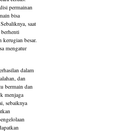
ndisi permainan
main bisa
ebaliknya, saat
 berhenti
 kerugian besar.
isa mengatur
erhasilan dalam
kalahan, dan
tu bermain dan
uk menjaga
i, sebaiknya
atkan
pengelolaan
ndapatkan